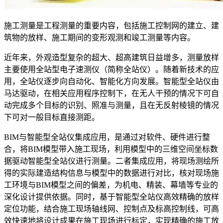
施工测量是工程测量的重要内容，包括施工控制网的建立、建
筑物的放样、施工期间的变形观测和竣工测量等内容。
近年来，外观造型复杂的超大、超高建筑日益增多，测量放样
主要使用全站型电子速测仪（简称全站仪）。随着新技术的应
用，全站仪逐步向自动化、智能化方向发展。智能型全站仪由
马达驱动，在相关应用程序控制下，在无人干预的情况下可自
动完成多个目标的识别、照准与测量，且在无反射棱镜的情况
下可对一般目标直接测距。
BIM
与智能型全站仪集成应用，是通过对软件、硬件进行整
合，将
BIM
模型带入施工现场，利用模型中的三维空间坐标数
据驱动智能型全站仪进行测量。二者集成应用，将现场测绘所
得的实际建造结构信息与模型中的数据进行对比，核对现场施
工环境与
BIM
模型之间的偏差，为机电、精装、幕墙等专业的
深化设计提供依据。同时，基于智能型全站仪高效精确的放样
定位功能，结合施工现场轴线网、控制点及标高控制线，可高
效快速地将设计成果在施工现场进行标定，实现精确的施工放