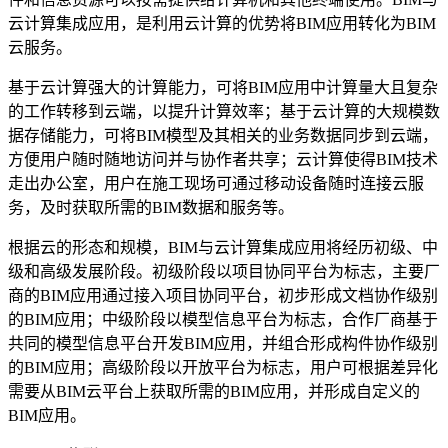
云计算集成应用，是利用云计算的优势将
BIM
应用转化为
BIM
云服务。
基于云计算强大的计算能力，可将
BIM
应用中计算量大且复杂
的工作转移到云端，以提升计算效率；基于云计算的大规模数
据存储能力，可将
BIM
模型及其相关的业务数据同步到云端，
方便用户随时随地访问并与协作者共享；云计算使得
BIM
技术
走出办公室，用户在施工现场可通过移动设备随时连接云服
务，及时获取所需的
BIM
数据和服务等。
根据云的形态和规模，
BIM
与云计算集成应用将经历初级、中
级和高级发展阶段。初级阶段以项目协同平台为标志，主要厂
商的
BIM
应用通过接入项目协同平台，初步形成文档协作级别
的
BIM
应用；中级阶段以模型信息平台为标志，合作厂商基于
共同的模型信息平台开发
BIM
应用，并组合形成构件协作级别
的
BIM
应用；高级阶段以开放平台为标志，用户可根据差异化
需要从
BIM
云平台上获取所需的
BIM
应用，并形成自定义的
BIM
应用。