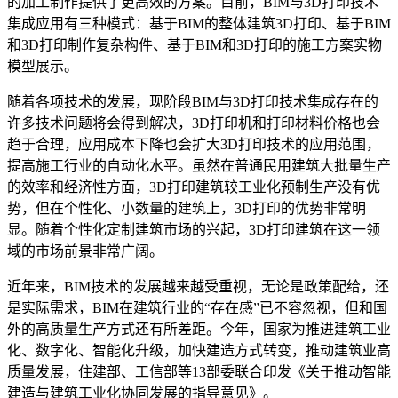
的加工制作提供了更高效的方案。目前，
BIM
与
3D
打印技术
集成应用有三种模式：基于
BIM
的整体建筑
3D
打印、基于
BIM
和
3D
打印制作复杂构件、基于
BIM
和
3D
打印的施工方案实物
模型展示。
随着各项技术的发展，现阶段
BIM
与
3D
打印技术集成存在的
许多技术问题将会得到解决，
3D
打印机和打印材料价格也会
趋于合理，应用成本下降也会扩大
3D
打印技术的应用范围，
提高施工行业的自动化水平。虽然在普通民用建筑大批量生产
的效率和经济性方面，
3D
打印建筑较工业化预制生产没有优
势，但在个性化、小数量的建筑上，
3D
打印的优势非常明
显。随着个性化定制建筑市场的兴起，
3D
打印建筑在这一领
域的市场前景非常广阔。
近年来，
BIM
技术的发展越来越受重视，无论是政策配给，还
是实际需求，
BIM
在建筑行业的
“
存在感
”
已不容忽视，但和国
外的高质量生产方式还有所差距。今年，国家为推进建筑工业
化、数字化、智能化升级，加快建造方式转变，推动建筑业高
质量发展，住建部、工信部等
13
部委联合印发《关于推动智能
建造与建筑工业化协同发展的指导意见》。