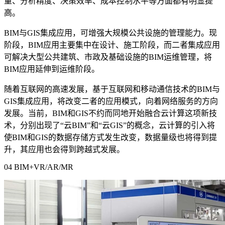
量、分析精度、决策效率、成本控制水平等方面都有明显提
高。
BIM
与
GIS
集成应用，可增强大规模公共设施的管理能力。现
阶段，
BIM
应用主要集中在设计、施工阶段，而二者集成应用
可解决大型公共建筑、市政及基础设施的
BIM
运维管理，将
BIM
应用延伸到运维阶段。
随着互联网的高速发展，基于互联网和移动通信技术的
BIM
与
GIS
集成应用，将改变二者的应用模式，向着网络服务的方向
发展。当前，
BIM
和
GIS
不约而同地开始融合云计算这项新技
术，分别出现了
“
云
BIM”
和
“
云
GIS”
的概念，云计算的引入将
使
BIM
和
GIS
的数据存储方式发生改变，数据量级也将得到提
升，其应用也会得到跨越式发展。
04 BIM+VR/AR/MR