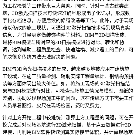
为工程检验等工作带来巨大帮助。同时，针对一些古建类建
筑，
3D
激光扫描技术可快速准确地形成电子化记录，形成数
字化存档信息，方便后续的修缮改造等工作。此外，对于现场
难以修改的施工现状，可通过
3D
激光扫描技术得到现场真实
信息，为其量身定做装饰构件等材料。
BIM
与
3D
扫描集成，
是将
BIM
模型与所对应的
3D
扫描模型进行对比、转化和协
调，达到辅助工程质量检查、快速建模、减少返工的目的，可
解决很多传统方法无法解决的问题。
BIM
与
3D
激光扫描技术的集成，越来越多地被应用在建筑施
工领域，在施工质量检测、辅助实际工程量统计、钢结构预拼
装等方面体现出较大价值。如，将施工现场的
3D
激光扫描结
果与
BIM
模型进行对比，可检查现场施工情况与模型、图纸的
差别，协助发现现场施工中的问题，这在传统方式下需要工作
人员拿着图纸、皮尺在现场检查，费时又费力。
针对土方开挖工程中较难统计测算土方工程量的问题，可在开
挖完成后对现场基坑进行
3D
激光扫描，基于点云数据进行
3D
建模，再利用
BIM
软件快速测算实际模型体积，并计算现场基