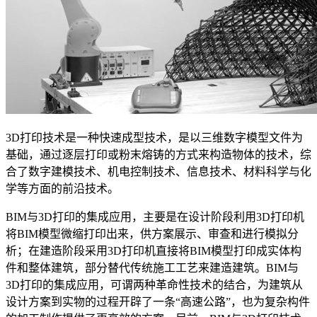
3D
打印技术是一种快速成型技术，是以三维数字模型文件为
基础，通过逐层打印或粉末熔铸的方式来构造物体的技术，综
合了数字建模技术、机电控制技术、信息技术、材料科学与化
学等方面的前沿技术。
BIM
与
3D
打印的集成应用，主要是在设计阶段利用
3D
打印机
将
BIM
模型微缩打印出来，供方案展示、审查和进行模拟分
析；在建造阶段采用
3D
打印机直接将
BIM
模型打印成实体构
件和整体建筑，部分替代传统施工工艺来建造建筑。
BIM
与
3D
打印的集成应用，可谓两种革命性技术的结合，为建筑从
设计方案到实物的过程开辟了一条
“
高速公路
”
，也为复杂构件