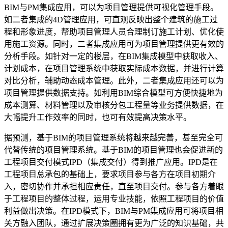
BIM
与
PM
集成应用，可以为项目管理提供可视化管理手段。
如二者集成的
4D
管理应用，可直观反映出整个建筑的施工过
程和形象进度，帮助项目管理人员合理制订施工计划、优化使
用施工资源。同时，二者集成应用可为项目管理提供更有效的
分析手段。如针对一定的楼层，在
BIM
集成模型中获取收入、
计划成本，在项目管理系统中获取实际成本数据，并进行计算
对比分析，辅助动态成本管理。此外，二者集成应用还可以为
项目管理提供数据支持。如利用
BIM
综合模型可方便快捷地为
成本测算、材料管理以及审核分包工程量等业务提供数据，在
大幅提升工作效率的同时，也可有效提高决策水平。
据预测，基于
BIM
的项目管理系统将越来越完善，甚至完全可
代替传统的项目管理系统。基于
BIM
的项目管理也会促进新的
工程项目交付模式
IPD
（集成交付）得到推广应用。
IPD
是在
工程项目总承包的基础上，要求项目参与各方在项目初期介
入，密切协作并承担相应责任，直至项目交付。参与各方着眼
于工程项目的整体过程，运用专业技能，依照工程项目的价值
利益做出决策。在
IPD
模式下，
BIM
与
PM
集成应用可将项目相
关方融入团队，通过扩展决策圈拥有更为广泛的知识基础，共